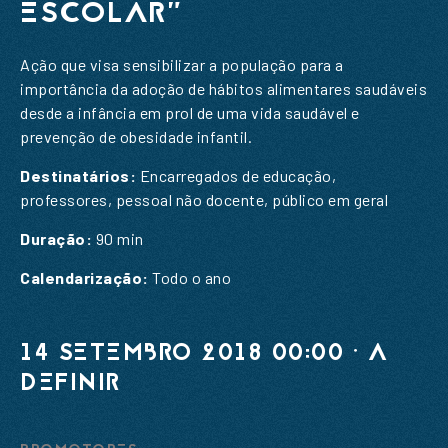
ESCOLAR"
Ação que visa sensibilizar a população para a
importância da adoção de hábitos alimentares saudáveis
desde a infância em prol de uma vida saudável e
prevenção de obesidade infantil.
Destinatários:
Encarregados de educação,
professores, pessoal não docente, público em geral
PEDIDO DE INFORMAÇÃO
Duração:
90 min
SUBSCREVER A NOSSA
Calendarização:
Todo o ano
NEWSLETTER
Nome
*
14 SETEMBRO 2018 00:00 · A
DEFINIR
Email
*
Nome
*