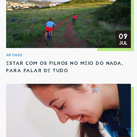
SUBSCREVER A NOSSA
NEWSLETTER
09
JUL
ARTIGOS
ESTAR COM OS FILHOS NO MEIO DO NADA,
Nome
*
PARA FALAR DE TUDO
Email
*
ENVIAR