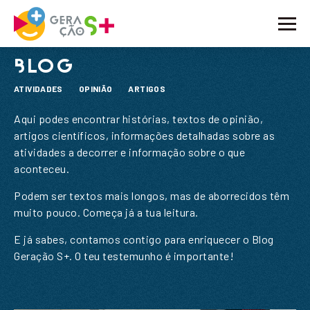
BLOG
O PROJETO
ATIVIDADES
OPINIÃO
ARTIGOS
ATIVIDADES
Aqui podes encontrar histórias, textos de opinião,
NOTÍCIAS
artigos científicos, informações detalhadas sobre as
atividades a decorrer e informação sobre o que
BLOG
aconteceu.
EMBAIXADORES
Podem ser textos mais longos, mas de aborrecidos têm
muito pouco. Começa já a tua leitura.
PARCEIROS
E já sabes, contamos contigo para enriquecer o Blog
CONTACTOS
Geração S+. O teu testemunho é importante!