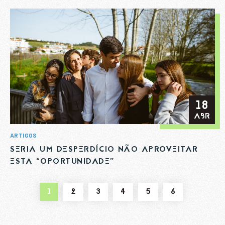
18
ABR
ARTIGOS
SERIA UM DESPERDÍCIO NÃO APROVEITAR
ESTA “OPORTUNIDADE”
1
2
3
4
5
6