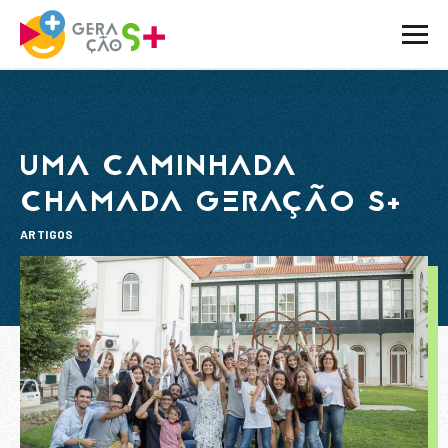
O PROJETO
ATIVIDADES
UMA CAMINHADA
NOTÍCIAS
CHAMADA GERAÇÃO S+
BLOG
ARTIGOS
EMBAIXADORES
PARCEIROS
CONTACTOS