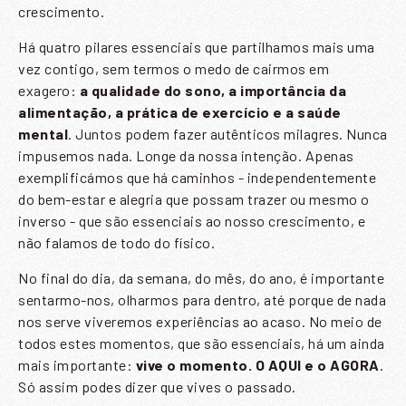
crescimento.
Há quatro pilares essenciais que partilhamos mais uma
Nome
*
vez contigo, sem termos o medo de cairmos em
exagero:
a qualidade do sono, a importância da
Email
*
alimentação, a prática de exercício e a saúde
mental
. Juntos podem fazer autênticos milagres. Nunca
impusemos nada. Longe da nossa intenção. Apenas
exemplificámos que há caminhos - independentemente
do bem-estar e alegria que possam trazer ou mesmo o
inverso - que são essenciais ao nosso crescimento, e
ENVIAR
não falamos de todo do físico.
No final do dia, da semana, do mês, do ano, é importante
Li e aceito a
Política de Privacidade
sentarmo-nos, olharmos para dentro, até porque de nada
nos serve viveremos experiências ao acaso. No meio de
todos estes momentos, que são essenciais, há um ainda
mais importante:
vive o momento. O AQUI e o AGORA
.
Só assim podes dizer que vives o passado.