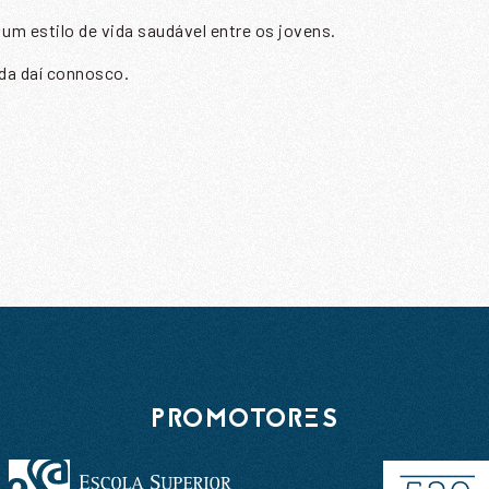
m estilo de vida saudável entre os jovens.
ome
*
da daí connosco.
mail
*
NVIAR
Li e aceito a
Política de Privacidade
PROMOTORES