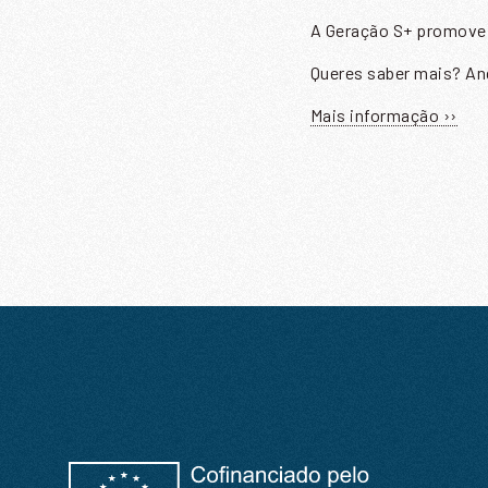
A Geração S+ promove u
N
Queres saber mais? An
Mais informação ››
E
E