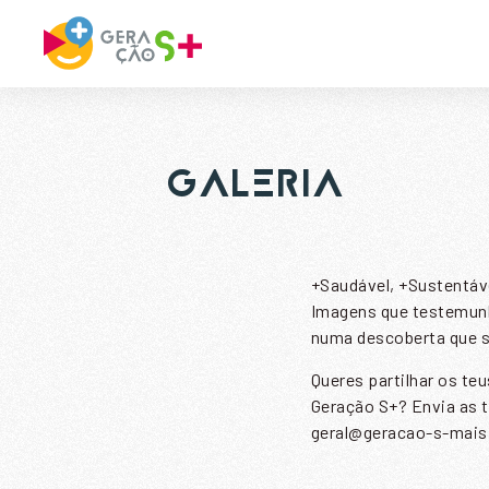
GALERIA
+Saudável, +Sustentáve
Imagens que testemunh
numa descoberta que s
Queres partilhar os t
Geração S+? Envia as t
geral@geracao-s-mais