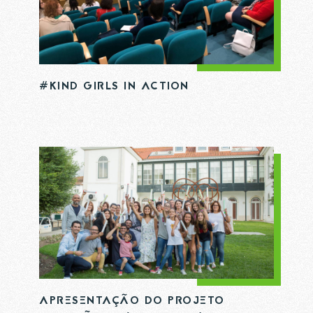
ome
*
mail
*
#KIND GIRLS IN ACTION
NVIAR
Li e aceito a
Política de Privacidade
APRESENTAÇÃO DO PROJETO