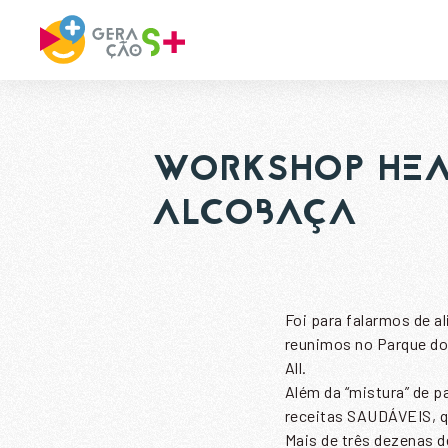
WORKSHOP HEA
ALCOBAÇA
Foi para falarmos de a
reunimos no Parque do
All.
Além da “mistura” de p
receitas SAUDÁVEIS, q
Mais de três dezenas 