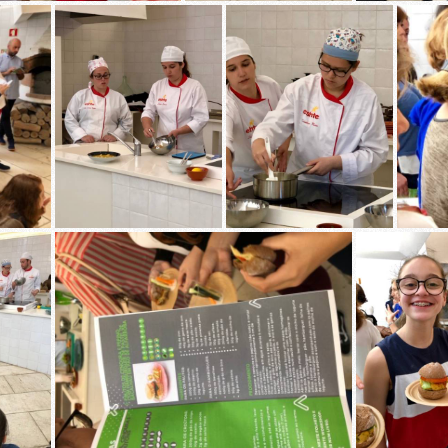
SUBSCREVER A NOSSA NEWSLETTE
ome
*
mail
*