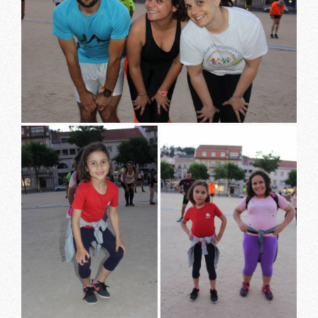
SUBSCREVER A NOSSA
NEWSLETTER
Nome
*
Email
*
ENVIAR
Li e aceito a
Política de Privacidade