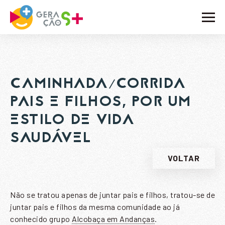
O PROJETO
ATIVIDADES
CAMINHADA/CORRIDA
NOTÍCIAS
PAIS E FILHOS, POR UM
ESTILO DE VIDA
BLOG
SAUDÁVEL
EMBAIXADORES
VOLTAR
PARCEIROS
CONTACTOS
Não se tratou apenas de juntar pais e filhos, tratou-se de
juntar pais e filhos da mesma comunidade ao já
conhecido grupo
Alcobaça em Andanças
.