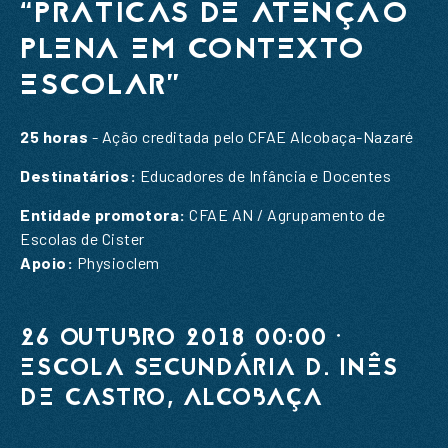
“PRÁTICAS DE ATENÇÃO
PLENA EM CONTEXTO
ESCOLAR”
25 horas
- Ação creditada pelo CFAE Alcobaça-Nazaré
Destinatários:
Educadores de Infância e Docentes
Entidade promotora:
CFAE AN / Agrupamento de
Escolas de Cister
PEDIDO DE INFORMAÇÃO
Apoio:
Physioclem
SUBSCREVER A NOSSA
26 OUTUBRO 2018 00:00 ·
NEWSLETTER
ESCOLA SECUNDÁRIA D. INÊS
Nome
*
DE CASTRO, ALCOBAÇA
Email
*