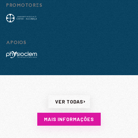
PROMOTORES
Nome
*
Mensagem
*
Email
*
APOIOS
ENVIAR
ENVIAR
Li e aceito a
Política de Privacidade
Li e aceito a
Política de Privacidade
VER TODAS
MAIS INFORMAÇÕES