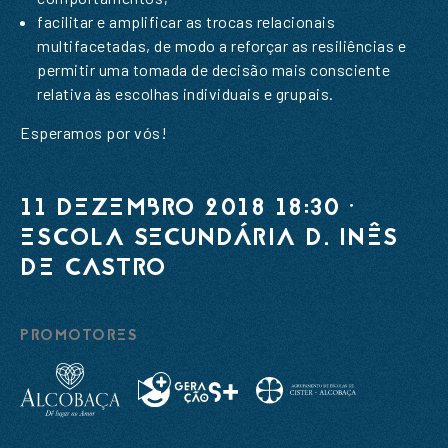
NEWSLETTER
facilitar e amplificar as trocas relacionais
multifacetadas, de modo a reforçar as resiliências e
Nome
*
permitir uma tomada de decisão mais consciente
relativa às escolhas individuais e grupais.
Email
*
Esperamos por vós!
Nome
*
Mensagem
*
Email
*
11 DEZEMBRO 2018 18:30 ·
ESCOLA SECUNDÁRIA D. INÊS
DE CASTRO
ENVIAR
PROMOTORES
ENVIAR
Li e aceito a
Política de Privacidade
Li e aceito a
Política de Privacidade