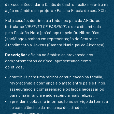
da Escola Secundária D.Inês de Castro, realizar-se-á uma
ação no âmbito do projeto «Pais na Escola do séc. XXI».
Esta sessão, destinada a todos os pais do AECister,
intitula-se
“DEFEITO DE FABRICO”
, e será dinamizada
pelo Dr. João Mota (psicólogo) e pelo Dr. Milton Dias
(sociólogo), ambos em representação do Centro de
Atendimento a Jovens (Câmara Municipal de Alcobaça).
Descrição:
oficina no âmbito da prevenção dos
comportamentos de risco, apresentando como
objetivos:
contribuir para uma melhor comunicação na família,
favorecendo a confiança e o afeto entre pais e filhos,
assegurando a compreensão e os laços necessários
PEDIDO DE INFORMAÇÃO
para uma infância e adolescência mais felizes;
aprender a colocar a informação ao serviço da tomada
de consciência e da mudança de atitudes e
SUBSCREVER A NOSSA
comportamentos;