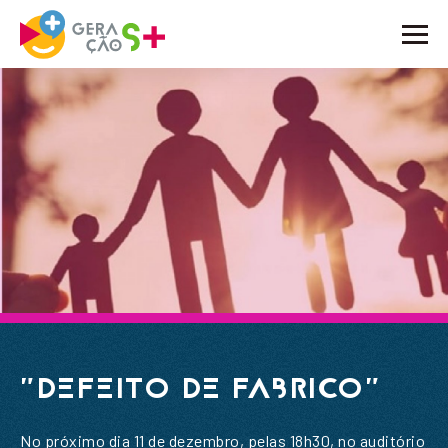
O PROJETO
ATIVIDADES
NOTÍCIAS
BLOG
EMBAIXADORES
PARCEIROS
CONTACTOS
"DEFEITO DE FABRICO"
No próximo dia 11 de dezembro, pelas 18h30, no auditório