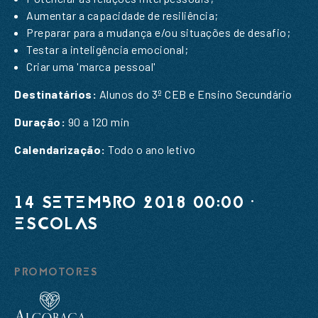
SUBSCREVER A NOSSA
Aumentar a capacidade de resiliência;
NEWSLETTER
Preparar para a mudança e/ou situações de desafio;
Testar a inteligência emocional;
Nome
*
Criar uma 'marca pessoal'
Destinatários:
Alunos do 3º CEB e Ensino Secundário
Email
*
Nome
*
Duração:
90 a 120 min
Mensagem
*
Calendarização:
Todo o ano letivo
Email
*
14 SETEMBRO 2018 00:00 ·
ESCOLAS
ENVIAR
PROMOTORES
ENVIAR
Li e aceito a
Política de Privacidade