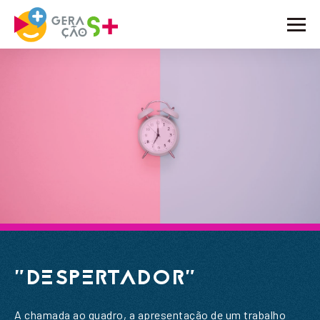
O PROJETO
ATIVIDADES
NOTÍCIAS
BLOG
EMBAIXADORES
PARCEIROS
CONTACTOS
"DESPERTADOR"
A chamada ao quadro, a apresentação de um trabalho