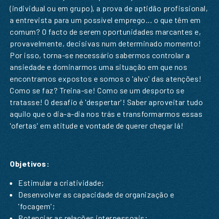
(individual ou em grupo), a prova de aptidão profissional,
a entrevista para um possível emprego... o que têm em
comum? O facto de serem oportunidades marcantes e,
provavelmente, decisivas num determinado momento!
Por isso, torna-se necessário sabermos controlar a
ansiedade e dominarmos uma situação em que nos
encontramos expostos e somos o 'alvo' das atenções!
Como se faz? Treina-se! Como se um desporto se
tratasse! O desafio é 'despertar'! Saber aproveitar tudo
aquilo que o dia-a-dia nos trás e transformarmos essas
'ofertas' em atitude e vontade de querer chegar lá!
Objetivos:
Estimular a criatividade;
PEDIDO DE INFORMAÇÃO
Desenvolver as capacidade de organização e
'focagem';
Potenciar as relações interpessoais;