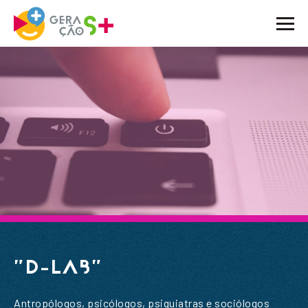
O PROJETO
ATIVIDADES
NOTÍCIAS
BLOG
EMBAIXADORES
PARCEIROS
CONTACTOS
"D-LAB"
Antropólogos, psicólogos, psiquiatras e sociólogos