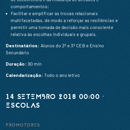
comportamentos;
SUBSCREVER A NOSSA
Facilitar e amplificar as trocas relacionais
NEWSLETTER
multifacetadas, de modo a reforçar as resiliências e
permitir uma tomada de decisão mais consciente
Nome
*
relativa às escolhas individuais e grupais.
Destinatários:
Alunos do 2º e 3º CEB e Ensino
Email
*
Secundário
Nome
*
Mensagem
*
Duração:
90 min
Email
*
Calendarização:
Todo o ano letivo
14 SETEMBRO 2018 00:00 ·
ESCOLAS
ENVIAR
PROMOTORES
ENVIAR
Li e aceito a
Política de Privacidade