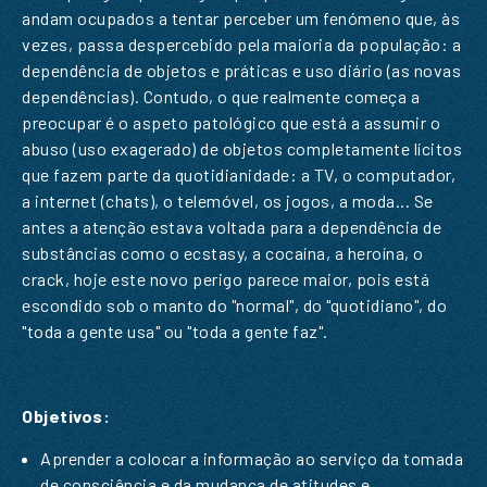
andam ocupados a tentar perceber um fenómeno que, às
vezes, passa despercebido pela maioria da população: a
dependência de objetos e práticas e uso diário (as novas
dependências). Contudo, o que realmente começa a
preocupar é o aspeto patológico que está a assumir o
abuso (uso exagerado) de objetos completamente lícitos
que fazem parte da quotidianidade: a TV, o computador,
a internet (chats), o telemóvel, os jogos, a moda... Se
antes a atenção estava voltada para a dependência de
substâncias como o ecstasy, a cocaína, a heroína, o
crack, hoje este novo perigo parece maior, pois está
escondido sob o manto do "normal", do "quotidiano", do
"toda a gente usa" ou "toda a gente faz".
Objetivos:
PEDIDO DE INFORMAÇÃO
Aprender a colocar a informação ao serviço da tomada
de consciência e da mudança de atitudes e