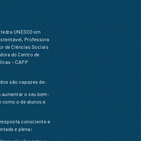
Cátedra UNESCO em
ustentável, Professora
or de Ciências Sociais
adora do Centro de
blicas – CAPP
ados são capazes de:
ra aumentar o seu bem-
em como o de alunos e
 resposta consciente e
ntada e plena;
R