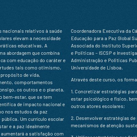
 nacionais relativos à saúde
Coordenadora Executiva da 
olares elevam a necessidade
Educação para a Paz Global S
ráticas educativas. A
Associada do Instituto Superi
uma abordagem que combina
e Politicas – ISCSP e Investig
ca com educação do caráter e
Administração e Politicas Pu
rtudes tais como otimismo,
Universidade de Lisboa.
 propósito de vida,
Através deste curso, os form
imento, comportamentos
onsigo, os outros e o planeta.
1. Concretizar estratégias pa
o bem-estar, que se tem
estar psicológico e físico, b
ntífica de impacto nacional e
outros atores escolares;
mo nos estudos da paz
PEDIDO DE INFORMAÇÃO
2. Desenvolver estratégias de
e pública. Um currículo escolar
mecanismos de atenção suste
tar e a paz idealmente
SUBSCREVER A NOSSA NEWSLETTE
, aumentará a satisfação com