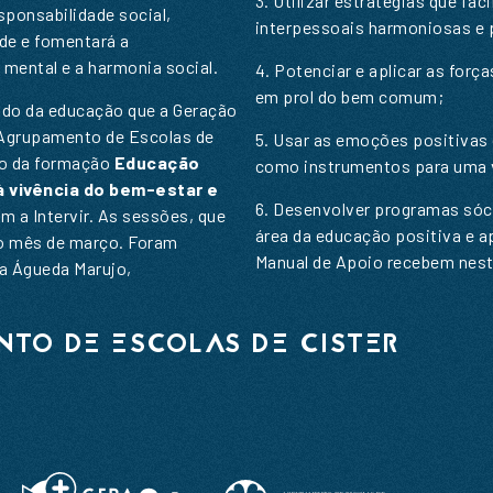
3. Utilizar estratégias que fac
esponsabilidade social,
interpessoais harmoniosas e 
de e fomentará a
ome
*
mental e a harmonia social.
4. Potenciar e aplicar as forç
em prol do bem comum;
ndo da educação que a Geração
mail
*
ome
*
 Agrupamento de Escolas de
5. Usar as emoções positivas 
ão da formação
Educação
como instrumentos para uma v
ensagem
*
 à vivência do bem-estar e
mail
*
6. Desenvolver programas sóc
om a Intervir. As sessões, que
área da educação positiva e a
o mês de março. Foram
Manual de Apoio recebem nes
na Águeda Marujo,
NTO DE ESCOLAS DE CISTER
NVIAR
Li e aceito a
Política de Privacidade
NVIAR
Li e aceito a
Política de Privacidade