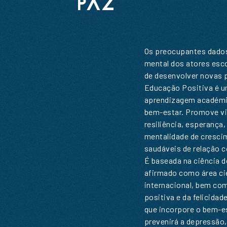
PAZ
Os preocupantes dados
mental dos atores esc
de desenvolver novas p
Educação Positiva é 
aprendizagem académi
bem-estar. Promove vi
resiliência, esperança,
mentalidade de cresc
saudáveis de relação c
É baseada na ciência d
afirmado como área cie
internacional, bem co
positiva e da felicidad
que incorpore o bem-es
prevenirá a depressão