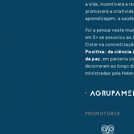
a vida, incentivará a r
promoverá a criativida
N
aprendizagem, a saúde 
Foi a pensar neste mu
E
N
em S+ se associou ao
Cister na concretizaç
M
Positiva: da ciência
E
da paz
, em parceria c
decorreram ao longo d
ministradas pela Hele
· AGRUPAME
E
PROMOTORES
E