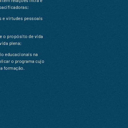
ilitem relações intra e
pacificadoras;
as e virtudes pessoais
e o propósito de vida
ida plena;
io educacionais na
plicar o programa cujo
ta formação.