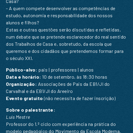
Casa?
- A quem compete desenvolver as competências de
estudo, autonomia e responsabilidade dos nossos
alunos e filhos?
Estas e outras questões serão discutidas e refletidas,
num debate que se pretende esclarecedor do real sentido
dos Trabalhos de Casa e, sobretudo, da escola que
queremos e dos cidadãos que pretendemos formar para
PEDIDO DE INFORMAÇÃO
o século XXI.
Público-alvo:
pais | professores | alunos
SUBSCREVER A NOSSA
Data e horário:
10 de setembro, às 18:30 horas
NEWSLETTER
Organização:
Associações de Pais da EB1/JI do
Carvalhal e da EB1/JI do Areeiro
Nome
*
Evento gratuito
(não necessita de fazer inscrição)
Sobre o palestrante:
Email
*
Luís Mestre
Nome
*
Professor do 1.º ciclo com experiência na prática do
Mensagem
*
modelo pedagógico do Movimento da Escola Moderna.