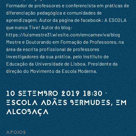
Email
*
Formador de professores e conferencista em práticas de
diferenciação pedagógica e comunidades de
aprendizagem. Autor da página de facebook: A ESCOLA
que nunca Tive! Autor do blog:
https://luismestre31.wixsite.com/emcarneviva/blog
Mestre e Doutorando em Formação de Professores, na
ENVIAR
área da escrita profissional de professores
investigadores da sua prática, pelo Instituto de
ENVIAR
Li e aceito a
Política de Privacidade
Educação da Universidade de Lisboa. Presidente da
direção do Movimento da Escola Moderna.
Li e aceito a
Política de Privacidade
10 SETEMBRO 2019 18:30 ·
ESCOLA ADÃES BERMUDES, EM
ALCOBAÇA
APOIOS