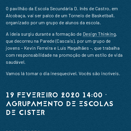
O pavilhão da Escola Secundária D. Inês de Castro, em
Alcobaça, vai ser palco de um Torneio de Basketball,
organizado por um grupo de alunos da escola.
A ideia surgiu durante a formação de
Design Thinking
,
que decorreu na Parede (Cascais), por um grupo de
jovens - Kevin Ferreira e Luís Magalhães -, que trabalha
com responsabilidade na promoção de um estilo de vida
saudável.
Vamos lá tornar o dia inesquecível. Vocês são incríveis.
PEDIDO DE INFORMAÇÃO
19 FEVEREIRO 2020 14:00 ·
SUBSCREVER A NOSSA
AGRUPAMENTO DE ESCOLAS
NEWSLETTER
DE CISTER
Nome
*