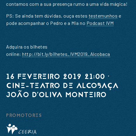
contamos com a sua presença rumo a uma vida mágica!
PEDIDO DE INFORMAÇÃO
PS: Se ainda tem dúvidas, ouça estes
testemunhos
e
pode acompanhar o Pedro e a Mia no
Podcast IVM
SUBSCREVER A NOSSA
NEWSLETTER
Adquira os bilhetes
online:
http://bit.ly/bilhetes_IVM2019_Alcobaca
Nome
*
Email
*
16 FEVEREIRO 2019 21:00 ·
Nome
*
CINE-TEATRO DE ALCOBAÇA
Mensagem
*
JOÃO D'OLIVA MONTEIRO
Email
*
PROMOTORES