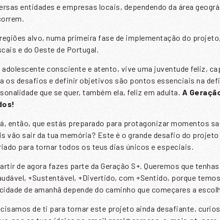
ersas entidades e empresas locais, dependendo da área geográ
correm.
regiões alvo, numa primeira fase de implementação do projeto,
NVIAR
cais e do Oeste de Portugal.
Li e aceito a
Política de Privacidade
adolescente consciente e atento, vive uma juventude feliz, cap
a os desafios e definir objetivos são pontos essenciais na de
sonalidade que se quer, também ela, feliz em adulta.
A Geração
dos!
á, então, que estás preparado para protagonizar momentos s
s vão sair da tua memória? Este é o grande desafio do projet
riado para tornar todos os teus dias únicos e especiais.
artir de agora fazes parte da Geração S+. Queremos que tenha
udável, +Sustentável, +Divertido, com +Sentido, porque temos 
icidade de amanhã depende do caminho que começares a escolh
cisamos de ti para tornar este projeto ainda desafiante, curios