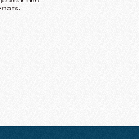
 que possas não só
do mesmo.