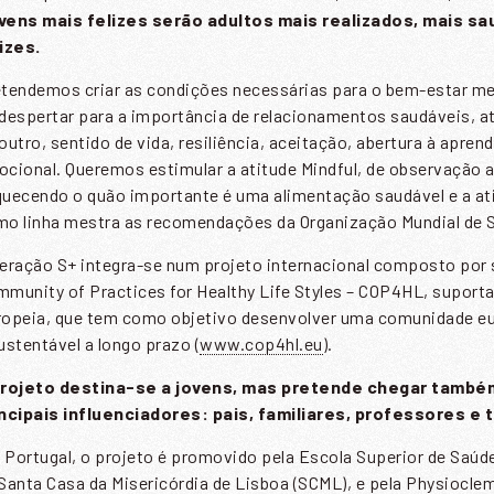
vens mais felizes serão adultos mais realizados, mais sa
izes.
tendemos criar as condições necessárias para o bem-estar me
despertar para a importância de relacionamentos saudáveis, a
outro, sentido de vida, resiliência, aceitação, abertura à apre
cional. Queremos estimular a atitude Mindful, de observação 
uecendo o quão importante é uma alimentação saudável e a ati
o linha mestra as recomendações da Organização Mundial de 
SUBSCREVER A NOSSA NEWSLETTE
eração S+ integra-se num projeto internacional composto por 
munity of Practices for Healthy Life Styles – COP4HL, supor
opeia, que tem como objetivo desenvolver uma comunidade eu
ustentável a longo prazo (
www.cop4hl.eu
).
ome
*
projeto destina-se a jovens, mas pretende chegar també
incipais influenciadores: pais, familiares, professores e 
mail
*
Portugal, o projeto é promovido pela Escola Superior de Saúde
Santa Casa da Misericórdia de Lisboa (SCML), e pela Physiocle