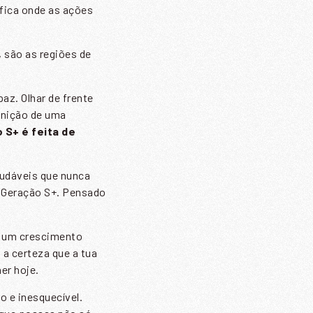
fica onde as ações
 são as regiões de
az. Olhar de frente
finição de uma
 S+ é feita de
audáveis que nunca
o Geração S+. Pensado
s um crescimento
a certeza que a tua
er hoje.
o e inesquecível.