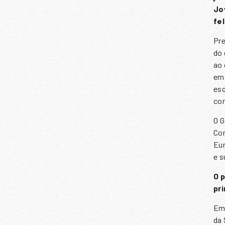
Jo
fel
Pre
do 
ao 
emo
esq
com
O G
Com
Eur
e s
N
O 
pr
E
Em 
da 