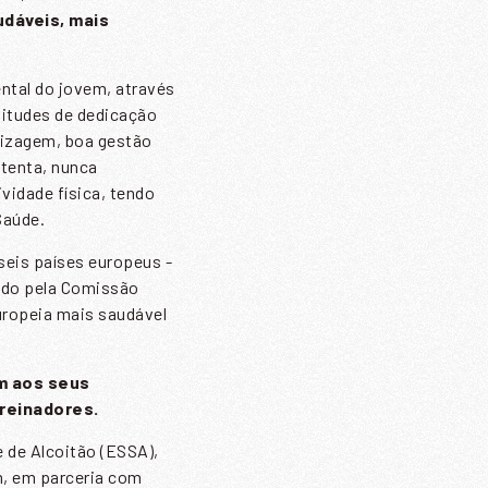
udáveis, mais
ntal do jovem, através
titudes de dedicação
ndizagem, boa gestão
atenta, nunca
vidade física, tendo
Saúde.
R
seis países europeus -
tado pela Comissão
ropeia mais saudável
m aos seus
treinadores.
 de Alcoitão (ESSA),
m, em parceria com