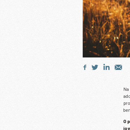
Na 
ado
pro
bem
O 
jo