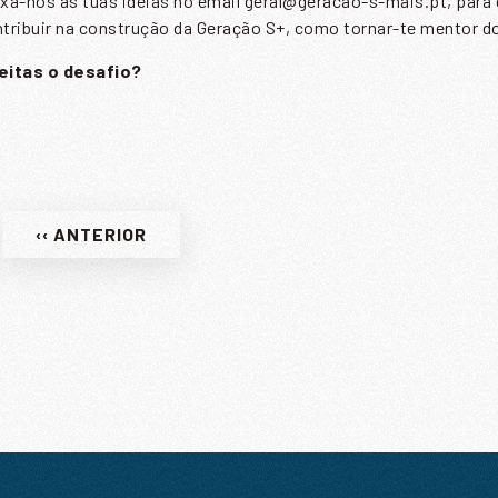
xa-nos as tuas ideias no email geral@geracao-s-mais.pt, para
tribuir na construção da Geração S+, como tornar-te mentor 
eitas o desafio?
‹‹ ANTERIOR