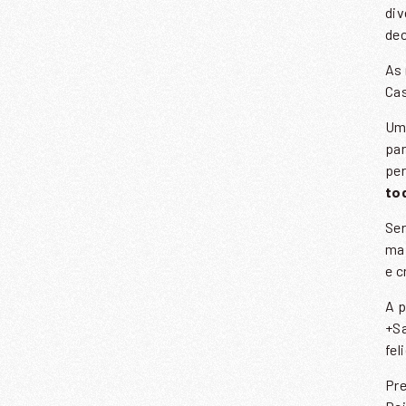
div
de
As 
E
Cas
Um 
par
per
to
Ser
mai
e c
A p
+Sa
fel
Pre