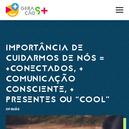
O PROJETO
ATIVIDADES
IMPORTÂNCIA DE
NOTÍCIAS
CUIDARMOS DE NÓS =
+CONECTADOS, +
BLOG
COMUNICAÇÃO
EMBAIXADORES
CONSCIENTE, +
PARCEIROS
PRESENTES OU “COOL”
CONTACTOS
OPINIÃO