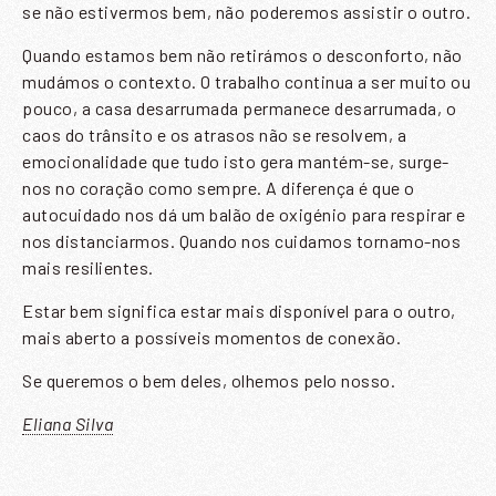
se não estivermos bem, não poderemos assistir o outro.
SUBSCREVER A NOSSA
Quando estamos bem não retirámos o desconforto, não
NEWSLETTER
mudámos o contexto. O trabalho continua a ser muito ou
pouco, a casa desarrumada permanece desarrumada, o
caos do trânsito e os atrasos não se resolvem, a
emocionalidade que tudo isto gera mantém-se, surge-
nos no coração como sempre. A diferença é que o
Nome
*
autocuidado nos dá um balão de oxigénio para respirar e
nos distanciarmos. Quando nos cuidamos tornamo-nos
Email
*
mais resilientes.
Estar bem significa estar mais disponível para o outro,
mais aberto a possíveis momentos de conexão.
Se queremos o bem deles, olhemos pelo nosso.
ENVIAR
Eliana Silva
Li e aceito a
Política de Privacidade