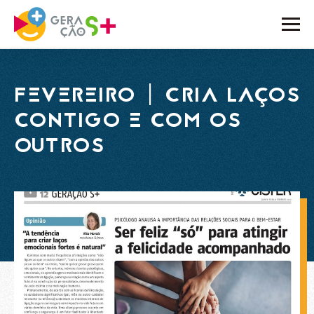
O PROJETO
FEVEREIRO | CRIA LAÇOS
ATIVIDADES
CONTIGO E COM OS
NOTÍCIAS
OUTROS
BLOG
EMBAIXADORES
PARCEIROS
CONTACTOS