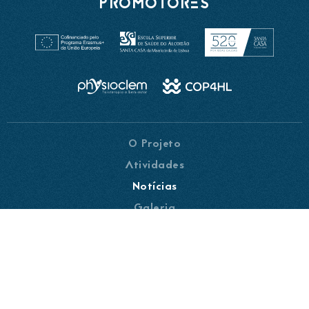
PROMOTORES
O Projeto
Atividades
Notícias
Galeria
Parceiros
Contactos
INSCREVE-TE NA NEWSLETTER