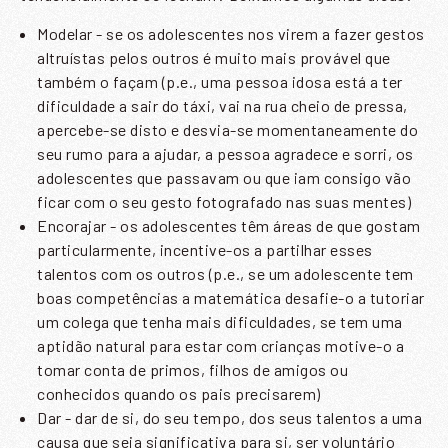
NEWSLETTER
Modelar - se os adolescentes nos virem a fazer gestos
altruístas pelos outros é muito mais provável que
também o façam (p.e., uma pessoa idosa está a ter
dificuldade a sair do táxi, vai na rua cheio de pressa,
apercebe-se disto e desvia-se momentaneamente do
Nome
*
seu rumo para a ajudar, a pessoa agradece e sorri, os
adolescentes que passavam ou que iam consigo vão
Email
*
ficar com o seu gesto fotografado nas suas mentes)
Encorajar - os adolescentes têm áreas de que gostam
particularmente, incentive-os a partilhar esses
talentos com os outros (p.e., se um adolescente tem
boas competências a matemática desafie-o a tutoriar
um colega que tenha mais dificuldades, se tem uma
ENVIAR
aptidão natural para estar com crianças motive-o a
tomar conta de primos, filhos de amigos ou
Li e aceito a
Política de Privacidade
conhecidos quando os pais precisarem)
Dar - dar de si, do seu tempo, dos seus talentos a uma
causa que seja significativa para si, ser voluntário