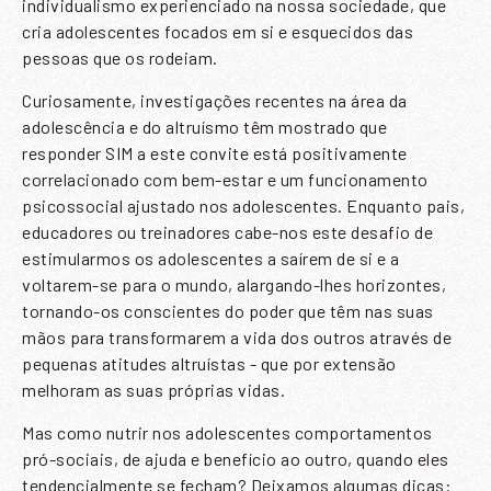
individualismo experienciado na nossa sociedade, que
cria adolescentes focados em si e esquecidos das
pessoas que os rodeiam.
Curiosamente, investigações recentes na área da
adolescência e do altruísmo têm mostrado que
responder SIM a este convite está positivamente
correlacionado com bem-estar e um funcionamento
psicossocial ajustado nos adolescentes. Enquanto pais,
educadores ou treinadores cabe-nos este desafio de
estimularmos os adolescentes a saírem de si e a
voltarem-se para o mundo, alargando-lhes horizontes,
tornando-os conscientes do poder que têm nas suas
mãos para transformarem a vida dos outros através de
pequenas atitudes altruístas - que por extensão
melhoram as suas próprias vidas.
Mas como nutrir nos adolescentes comportamentos
pró-sociais, de ajuda e benefício ao outro, quando eles
SUBSCREVER A NOSSA
tendencialmente se fecham? Deixamos algumas dicas: