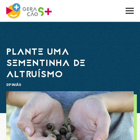
O PROJETO
ATIVIDADES
PLANTE UMA
NOTÍCIAS
SEMENTINHA DE
ALTRUÍSMO
BLOG
OPINIÃO
EMBAIXADORES
PARCEIROS
CONTACTOS