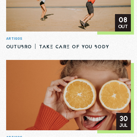
ENVIAR
08
OUT
Li e aceito a
Política de Privacidade
ARTIGOS
OUTUBRO | TAKE CARE OF YOU BODY
30
JUL
ARTIGOS