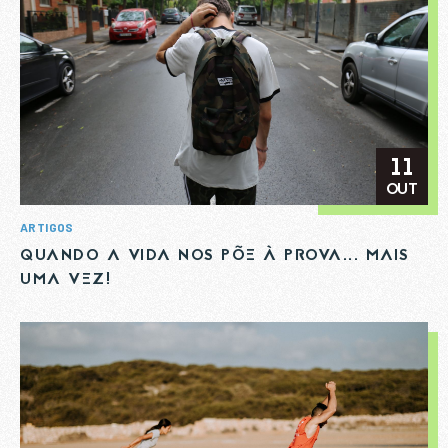
SUBSCREVER A NOSSA
11
NEWSLETTER
OUT
ARTIGOS
QUANDO A VIDA NOS PÕE À PROVA... MAIS
UMA VEZ!
Nome
*
Email
*